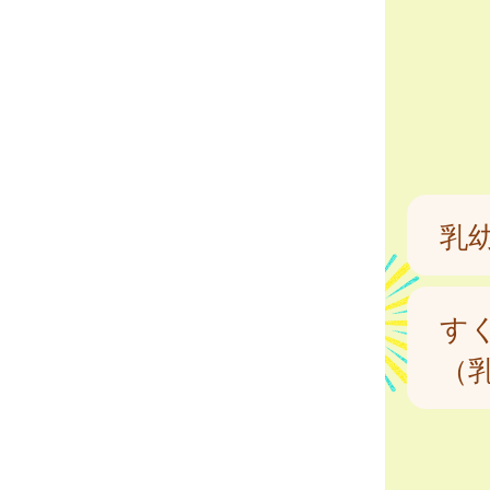
乳
す
（