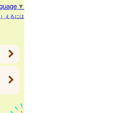
nguage
▼
か）えるには