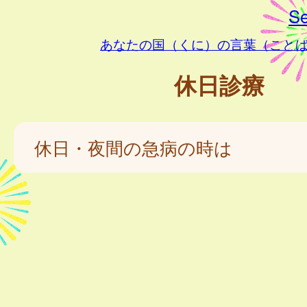
Se
あなたの国（くに）の言葉（こと
休日診療
休日・夜間の急病の時は